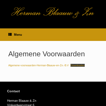
Ga
naar
de
inhoud
Menu
Algemene Voorwaarden
Algemene-voorwaarden-Herman-Blaauw-en-Zn.-B.V
Downloaden
Contact
Herman Blaauw & Zn
Vinkerdwarsstraat 6