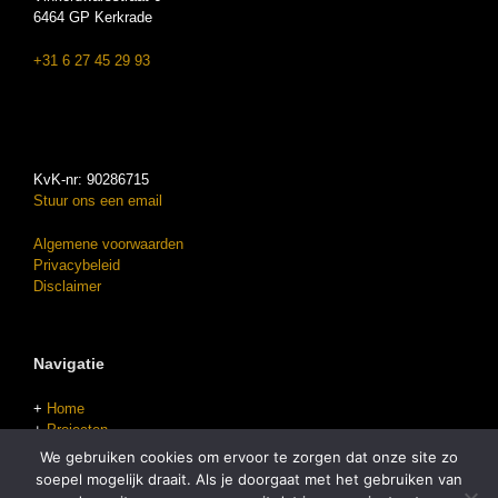
6464 GP Kerkrade
+31 6 27 45 29 93
KvK-nr: 90286715
Stuur ons een email
Algemene voorwaarden
Privacybeleid
Disclaimer
Navigatie
+
Home
+
Projecten
+
Offerte aanvragen
We gebruiken cookies om ervoor te zorgen dat onze site zo
soepel mogelijk draait. Als je doorgaat met het gebruiken van