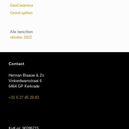
GeoCeramica
Grond spitten
Alle berichten
oktober 2022
Contact
Herman Blaauw & Zn
Vinkerdwarsstraat 6
6464 GP Kerkrade
+31 6 27 45 29 93
KvK-nr: 90286715